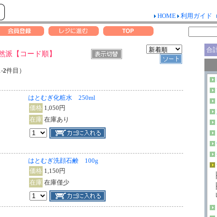
HOME
利用ガイド
合
>自然派【コード順】
1
-
2
件目）
はとむぎ化粧水 250ml
価格
1,050円
在庫
在庫あり
はとむぎ洗顔石鹸 100g
価格
1,150円
在庫
在庫僅少