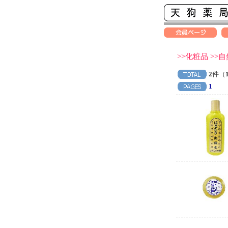
>>化粧品 >
2
件（
1