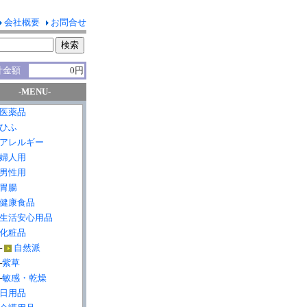
会社概要
お問合せ
計金額
0円
-MENU-
医薬品
ひふ
アレルギー
婦人用
男性用
胃腸
健康食品
生活安心用品
化粧品
├
自然派
├
紫草
└
敏感・乾燥
日用品